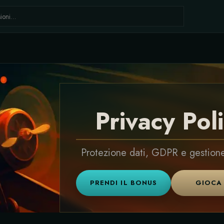
Privacy Pol
Protezione dati, GDPR e gestion
PRENDI IL BONUS
GIOCA