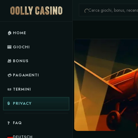
HOME
🏠
GIOCHI
🎰
BONUS
🎁
PAGAMENTI
💳
TERMINI
📜
PRIVACY
🔒
FAQ
❓
DEUTSCH