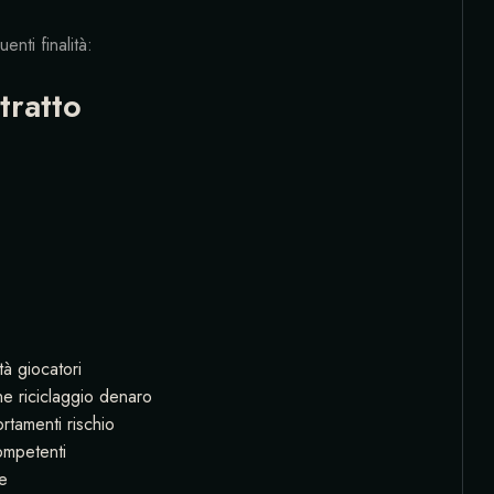
enti finalità:
tratto
tà giocatori
e riciclaggio denaro
tamenti rischio
ompetenti
te