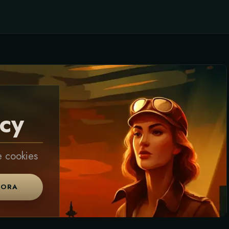
icy
e cookies
 ORA