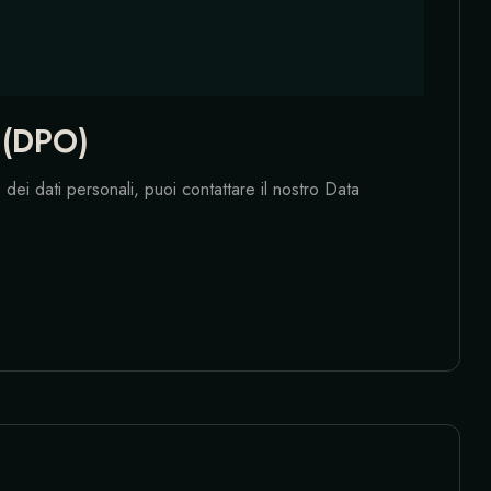
 (DPO)
 dei dati personali, puoi contattare il nostro Data