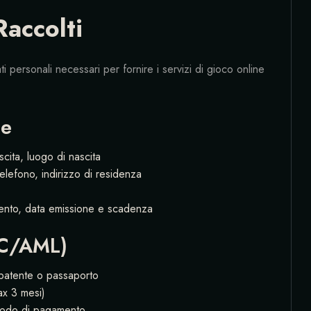
Raccolti
i personali necessari per fornire i servizi di gioco online
ne
ita, luogo di nascita
elefono, indirizzo di residenza
nto, data emissione e scadenza
KYC/AML)
 patente o passaporto
ax 3 mesi)
todo di pagamento