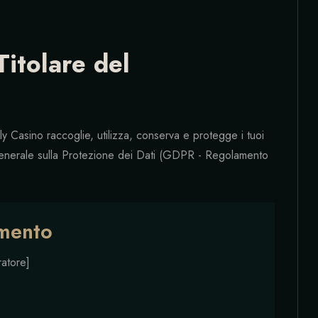
Titolare del
 Casino raccoglie, utilizza, conserva e protegge i tuoi
Generale sulla Protezione dei Dati (GDPR - Regolamento
amento
atore]